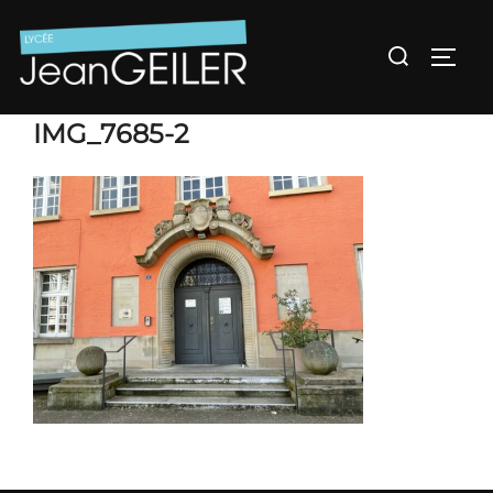
Aller
au
Rechercher :
Permu
contenu
IMG_7685-2