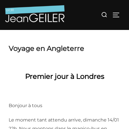
Aller
au
Rechercher :
Permu
contenu
Voyage en Angleterre
Premier jour à Londres
Bonjour à tous
Le moment tant attendu arrive, dimanche 14/01
22h. Nous montons dans le magico-bus en