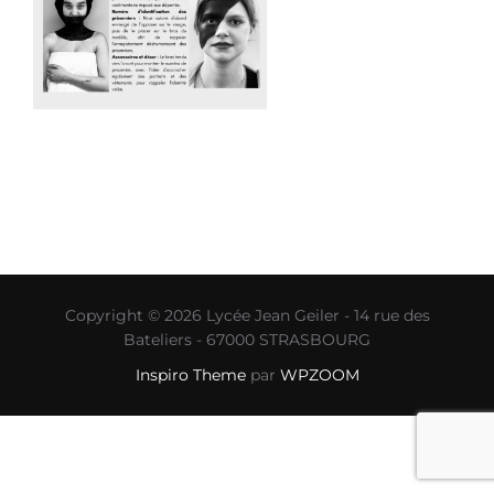
Copyright © 2026 Lycée Jean Geiler - 14 rue des
Bateliers - 67000 STRASBOURG
Inspiro Theme
par
WPZOOM