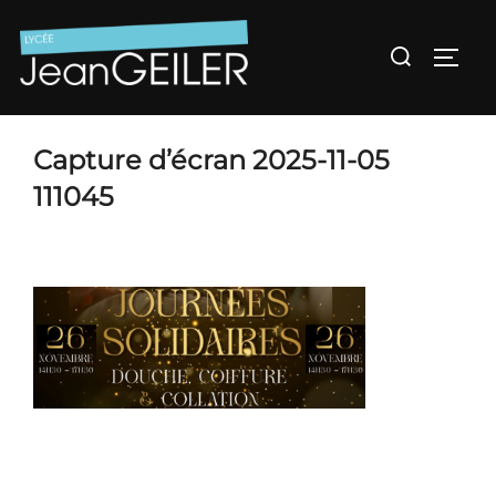
Aller
au
Rechercher :
Permu
contenu
Capture d’écran 2025-11-05
111045