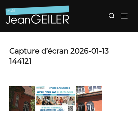
Aller
au
Rechercher :
Permu
contenu
Capture d’écran 2026-01-13
144121