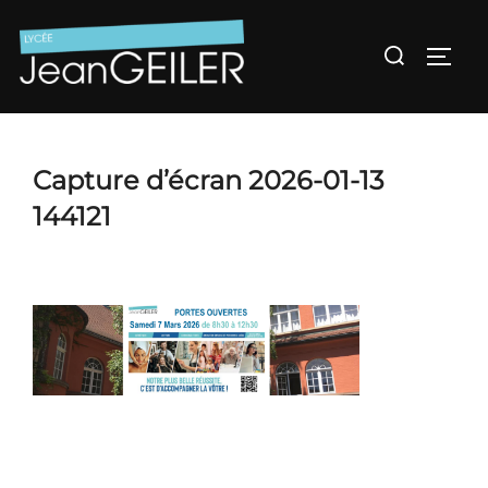
Aller
au
Rechercher :
Permu
contenu
Capture d’écran 2026-01-13
144121