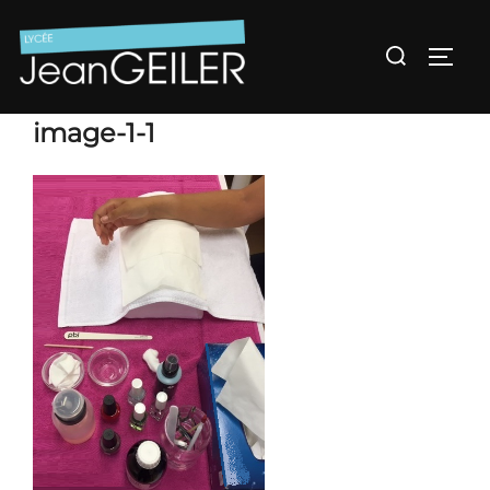
Aller
au
Rechercher :
Permu
contenu
image-1-1