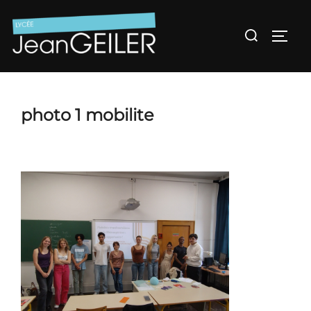
Aller
au
Rechercher :
Permu
contenu
photo 1 mobilite