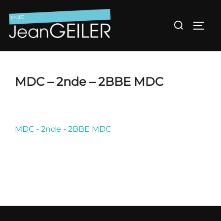
Aller
au
Rechercher :
Permu
contenu
MDC – 2nde – 2BBE MDC
MDC - 2nde - 2BBE MDC