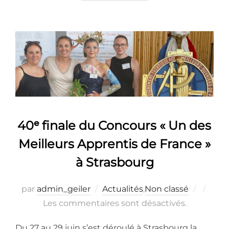
40ᵉ finale du Concours « Un des
Meilleurs Apprentis de France »
à Strasbourg
Publié
par
admin_geiler
Actualités
,
Non classé
le
Les commentaires sont désactivés.
Du 27 au 29 juin s’est déroulé à Strasbourg la