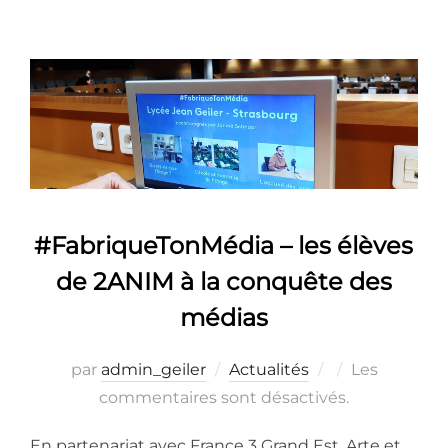
#FabriqueTonMédia – les élèves
de 2ANIM à la conquête des
médias
Publié
par
admin_geiler
Actualités
Les
le
commentaires sont désactivés.
En partenariat avec France 3 Grand Est, Arte et