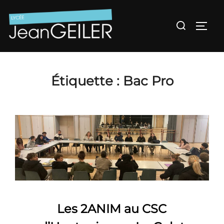
Aller
au
Rechercher :
Permu
contenu
Étiquette :
Bac Pro
Les 2ANIM au CSC